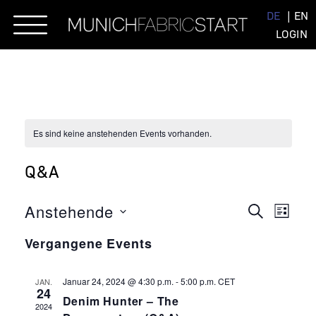
Skip
DE
EN
to
LOGIN
content
Es sind keine anstehenden Events vorhanden.
Q&A
EVENT
EVE
Anstehende
SUCHE
LISTE
ANSI
Datum
SUCHE
NAVI
Vergangene Events
wählen.
UND
ANSIC
Januar 24, 2024 @ 4:30 p.m.
-
5:00 p.m.
CET
JAN.
24
Denim Hunter – The
NAVIG
2024