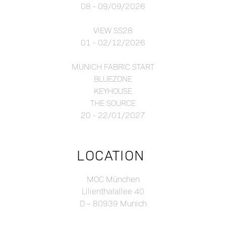
08 - 09/09/2026
VIEW SS28
01 - 02/12/2026
MUNICH FABRIC START
BLUEZONE
KEYHOUSE
THE SOURCE
20 - 22/01/2027
LOCATION
MOC München
Lilienthalallee 40
D – 80939 Munich