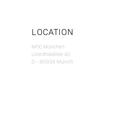
LOCATION
MOC München
Lilienthalallee 40
D – 80939 Munich