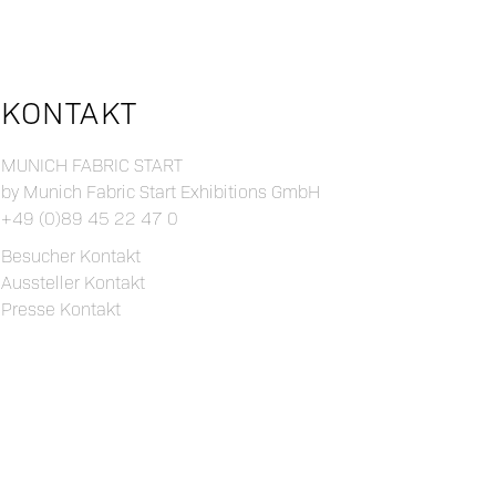
KONTAKT
MUNICH FABRIC START
by Munich Fabric Start Exhibitions GmbH
+49 (0)89 45 22 47 0
Besucher Kontakt
Aussteller Kontakt
Presse Kontakt