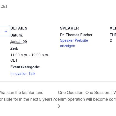
CET
DETAILS
SPEAKER
VE
N
Dr. Thomas Fischer
THE
Datum:
Speaker-Website
2
Januar 29
anzeigen
Zeit:
11:00 a.m. - 12:00 p.m.
CET
Eventskategorie:
Innovation Talk
hat can the fashion and
One Question. One Session. | Wh
onsible for in the next 5 years?
denim operation will become com