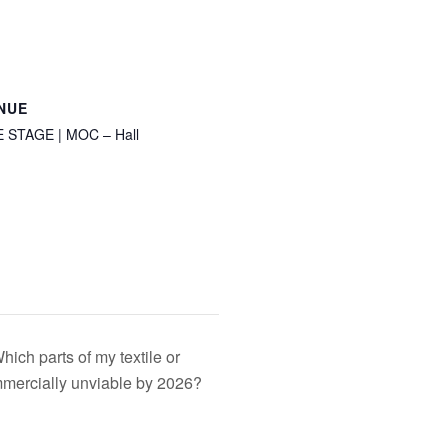
NUE
 STAGE | MOC – Hall
ich parts of my textile or
mercially unviable by 2026?