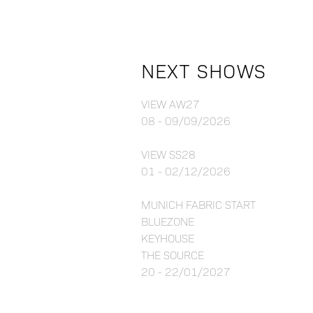
NEXT SHOWS
VIEW AW27
08 - 09/09/2026
VIEW SS28
01 - 02/12/2026
MUNICH FABRIC START
BLUEZONE
KEYHOUSE
THE SOURCE
20 - 22/01/2027