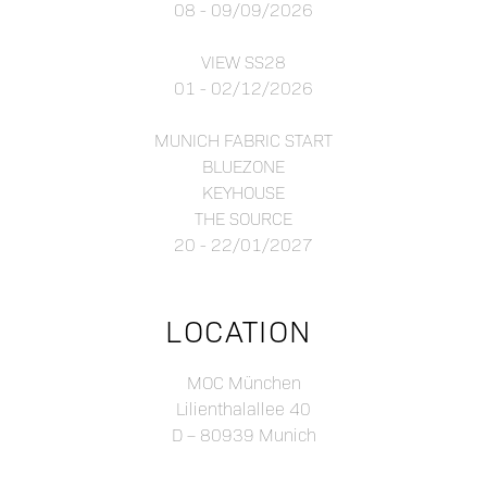
08 - 09/09/2026
VIEW SS28
01 - 02/12/2026
MUNICH FABRIC START
BLUEZONE
KEYHOUSE
THE SOURCE
20 - 22/01/2027
LOCATION
MOC München
Lilienthalallee 40
D – 80939 Munich