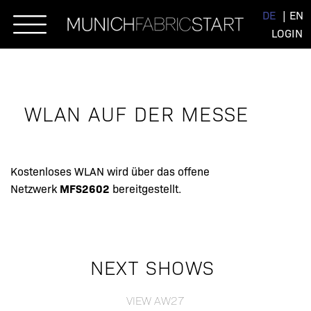
Skip
DE
EN
to
LOGIN
content
WLAN AUF DER MESSE
Kostenloses WLAN wird über das offene
MFS2602
Netzwerk
bereitgestellt.
NEXT SHOWS
VIEW AW27