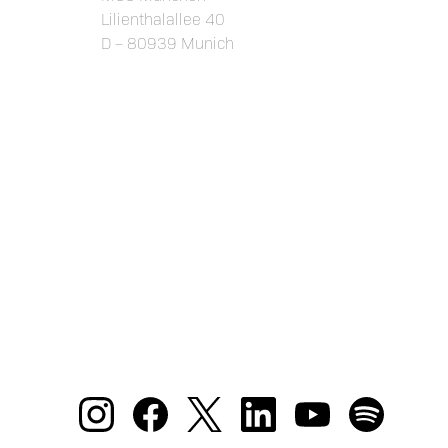
Lilienthalallee 40
D – 80939 Munich