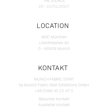
THE SOURCE
20 - 22/01/2027
LOCATION
MOC München
Lilienthalallee 40
D – 80939 Munich
KONTAKT
MUNICH FABRIC START
by Munich Fabric Start Exhibitions GmbH
+49 (0)89 45 22 47 0
Besucher Kontakt
Aussteller Kontakt