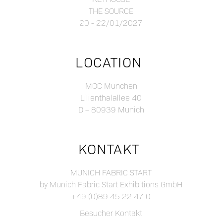
THE SOURCE
20 - 22/01/2027
LOCATION
MOC München
Lilienthalallee 40
D – 80939 Munich
KONTAKT
MUNICH FABRIC START
by Munich Fabric Start Exhibitions GmbH
+49 (0)89 45 22 47 0
Besucher Kontakt