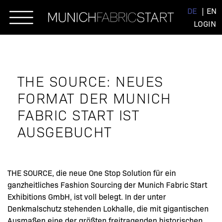
Skip
DE
EN
to
LOGIN
content
THE SOURCE: NEUES
FORMAT DER MUNICH
FABRIC START IST
AUSGEBUCHT
THE SOURCE, die neue One Stop Solution für ein
ganzheitliches Fashion Sourcing der Munich Fabric Start
Exhibitions GmbH, ist voll belegt. In der unter
Denkmalschutz stehenden Lokhalle, die mit gigantischen
Ausmaßen eine der größten freitragenden historischen