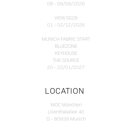
08 - 09/09/2026
VIEW SS28
01 - 02/12/2026
MUNICH FABRIC START
BLUEZONE
KEYHOUSE
THE SOURCE
20 - 22/01/2027
LOCATION
MOC München
Lilienthalallee 40
D – 80939 Munich