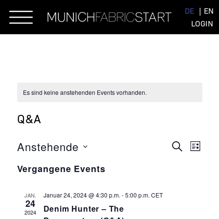
Skip
DE
EN
to
LOGIN
content
Es sind keine anstehenden Events vorhanden.
Q&A
EVENT
EVE
Anstehende
SUCHE
LISTE
ANSI
Datum
SUCHE
NAVI
Vergangene Events
wählen.
UND
ANSIC
Januar 24, 2024 @ 4:30 p.m.
-
5:00 p.m.
CET
JAN.
24
Denim Hunter – The
NAVIG
2024