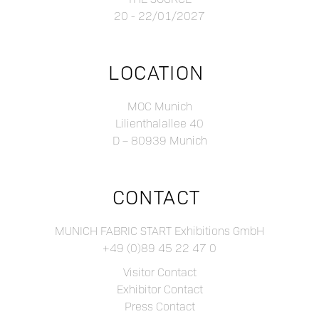
20 - 22/01/2027
LOCATION
MOC Munich
Lilienthalallee 40
D – 80939 Munich
CONTACT
MUNICH FABRIC START Exhibitions GmbH
+49 (0)89 45 22 47 0
Visitor Contact
Exhibitor Contact
Press Contact