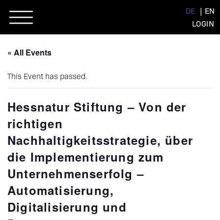
Skip
DE
EN
to
LOGIN
content
« All Events
This Event has passed.
Hessnatur Stiftung – Von der
richtigen
Nachhaltigkeitsstrategie, über
die Implementierung zum
Unternehmenserfolg –
Automatisierung,
Digitalisierung und