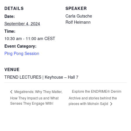
DETAILS
SPEAKER
Carla Gutsche
Date:
Rolf Heimann
September 4, 2024
Time:
10:30 am - 11:00 am
CEST
Event Category:
Ping Pong Session
VENUE
TREND LECTURES | Keyhouse – Hall 7
Explore the ENDRIME® Denim
Megatrends: Why They Matter,
How They Impact us and What
Archive and stories behind the
Senses They Engage With!
pieces with Mohsin Sajid