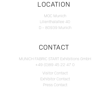
LOCATION
MOC Munich
Lilienthalallee 40
D – 80939 Munich
CONTACT
MUNICH FABRIC START Exhibitions GmbH
+49 (0)89 45 22 47 0
Visitor Contact
Exhibitor Contact
Press Contact