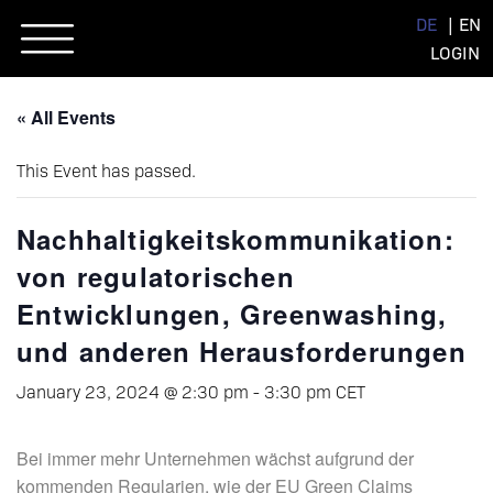
Skip
DE
EN
to
LOGIN
content
« All Events
This Event has passed.
Nachhaltigkeitskommunikation:
von regulatorischen
Entwicklungen, Greenwashing,
und anderen Herausforderungen
January 23, 2024 @ 2:30 pm
-
3:30 pm
CET
Bei immer mehr Unternehmen wächst aufgrund der
kommenden Regularien, wie der EU Green Claims