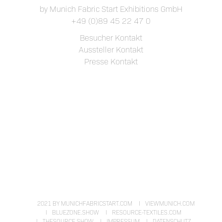
by Munich Fabric Start Exhibitions GmbH
+49 (0)89 45 22 47 0
Besucher Kontakt
Aussteller Kontakt
Presse Kontakt
2021 BY MUNICHFABRICSTART.COM
VIEWMUNICH.COM
BLUEZONE.SHOW
RESOURCE-TEXTILES.COM
THESOURCE.SHOW
IMPRESSUM
DATENSCHUTZ