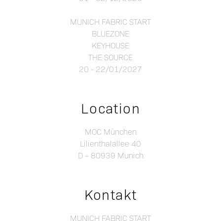
MUNICH FABRIC START
BLUEZONE
KEYHOUSE
THE SOURCE
20 - 22/01/2027
Location
MOC München
Lilienthalallee 40
D – 80939 Munich
Kontakt
MUNICH FABRIC START