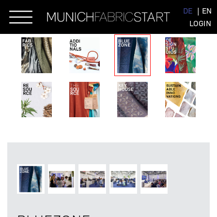
Skip
DE
EN
to
LOGIN
content